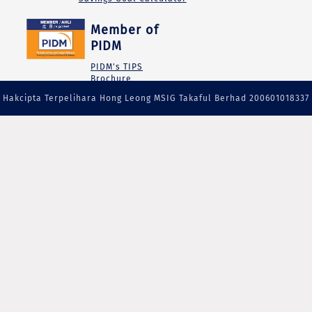
Member of
PIDM
PIDM's TIPS
Brochure
Hakcipta Terpelihara Hong Leong MSIG Takaful Berhad 200601018337
(738090-M)|Ahil PIDM